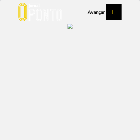
Avançar
CRAC com prejuízo na
ordem dos 40 mil euros
AMBIENTE
Partilhar:
EMIDIO
13 FEVEREIRO 2026 |
10:59
O dia 7 de fevereiro ficou marcado na história da