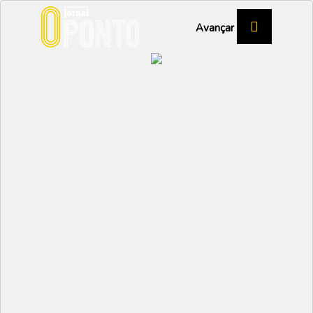
Avançar
19 Maio 2026
Mercado de Primavera aproxima
Saúde
comunidade da Cruz Vermelha
Município promove formação em primeiros
socorros
09 Abril 2026