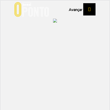
Avançar
02 Junho 2026
Social
Praia da Vagueira recebeu primeira
edição da NauticalVagos
Rio Boco recebe formação que junta natureza e
Inteligência Artificial
02 Junho 2026