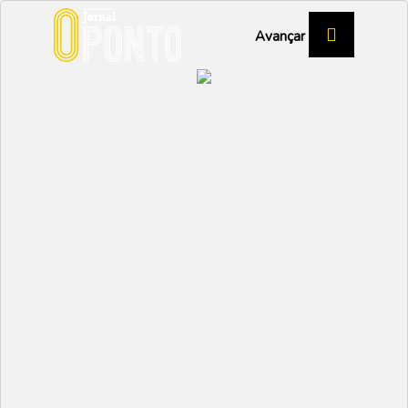
Avançar
Município volta a
entregar Ecopontos a
alunos do 1ºCiclo
AMBIENTE
Partilhar: