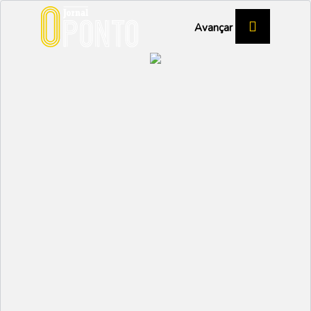
Avançar
Aveiro lança formação
tecnológica para
seniores
Partilhar:
EMIDIO
26 FEVEREIRO 2026 |
09:58
A Câmara Municipal de Aveiro vai promover ações
de capacitação tecnológica destinadas à população