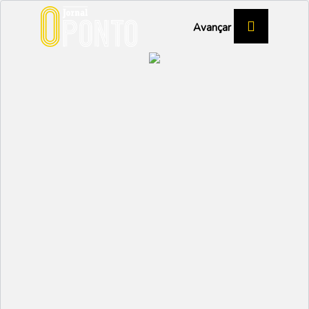
Avançar
Infusões servidas em
copo de vinho e à
temperatura certa
BOA VIDA
Partilhar:
EMIDIO
18 JULHO 2024 | 13:43