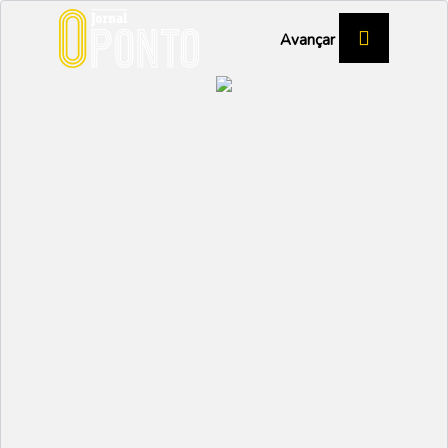
Avançar
“A ENTREVISTA”, NOVA PRODUÇÃO DO
FANTÁSTICO, VOLTA AO PALCO DO CER A
6 E 20 DE JUNHO
A entrevista era deles. O
desconforto foi nosso
CULTURA
Partilhar:
AFONSO RE LAU
02 JUNHO 2026 | 12:36