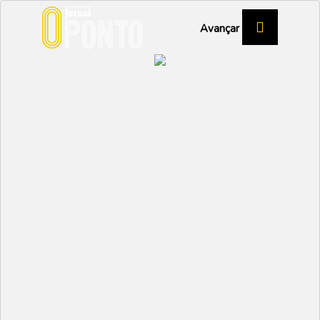
Avançar
Biblioteca assinala 10
anos e projeta criação
de polos no sul do
concelho
CULTURA
Partilhar:
EMIDIO
14 JANEIRO 2026 | 11:36