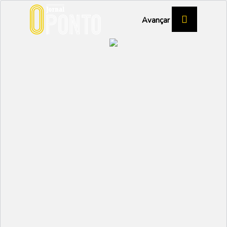
Avançar
Entre Ler e Brincar
“superou expectativas”
CULTURA
Partilhar:
EMIDIO
08 MAIO 2024 | 11:00
A quinta edição do “Entre Ler e Brincar – As artes
têm lugar” decorreu entre os dias 24 e 28 de abril,