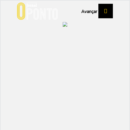
Avançar
CENTRO DE EDUCAÇÃO E RECREIO
Extragenária celebra um
ano com casa cheia para
“Dom Quixote”
CULTURA
Partilhar:
EMIDIO
06 MARÇO 2025 | 10:40