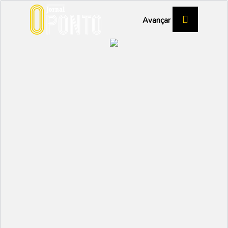
Avançar
FaaVa regressa a Vagos
com três edições
confirmadas em 2026
CULTURA
Partilhar:
EMIDIO
12 MARÇO 2026 | 10:02