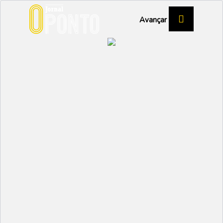
Avançar
XIII CAPÍTULO CONFRARIA DAS
ABÓBORAS
Juramento na defesa da
abóbora
CULTURA
Partilhar:
EMIDIO
29 JANEIRO 2026 | 09:38