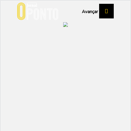
Avançar
CARLA RUA
Lança livro de poemas
“Outros braços que não
os meus”
CULTURA
Partilhar:
EMIDIO
20 MARÇO 2024 | 14:54