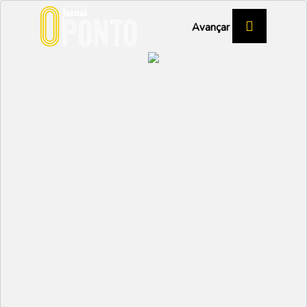
Avançar
NATAL 2023
Natal em Vagos chega
no dia 16
CULTURA
Partilhar:
EMIDIO
07 DEZEMBRO 2023 |
12:18