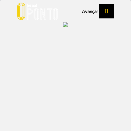
Avançar
Orfeão de Vagos lança
EP para abrir apetite
CULTURA
Partilhar:
EMIDIO
21 DEZEMBRO 2023 |
10:59
O ritmo marcante, a genica que não tem idade, as