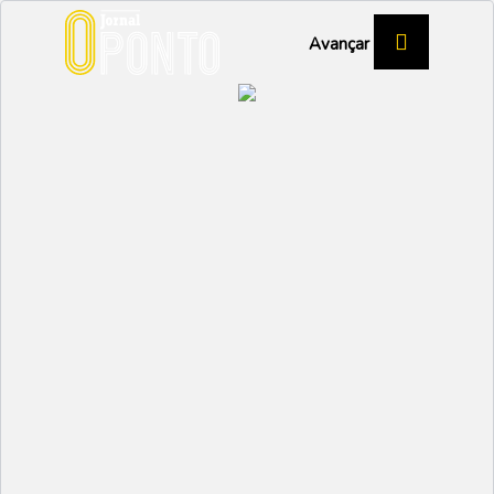
Avançar
Rota dos Moinhos
convida a descobrir
história e natureza
CULTURA
Partilhar:
EMIDIO
09 ABRIL 2026 | 11:23