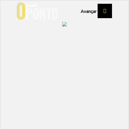
Avançar
CONFRARIA “AS SAINHAS” TEM NOVA
PRESIDENTE
Rute Fernandes quer
aproximar novas
gerações das sainhas de
Vagos
CULTURA
Partilhar:
AFONSO RE LAU