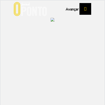
Avançar
LUÍS SANTOS - TREINADOR DO CRAC -
SUB17
“A vantagem do CRAC
é que somos uma
família”
DESPORTO
Partilhar:
EMIDIO
29 JUNHO 2023 | 13:24