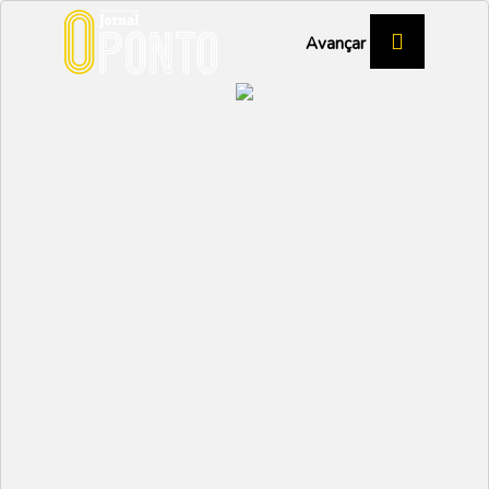
Avançar
AD Vagos desce de
divisão
DESPORTO
Partilhar:
EMIDIO
28 JUNHO 2023 | 16:11
Na ronda final da Liga Feminina, a Associação
Desportiva de Vagos sucumbiu em Ermesinde aos