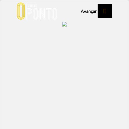
Avançar
André Xavier e Larissa
Santos, dos Lobitos,
foram galardoados
DESPORTO
Partilhar:
JOSÉ ALEXANDRE
SILVA
17 JUNHO 2026 | 10:56