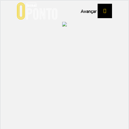
Avançar
Ao primeiro toque se
constrói uma vitória
DESPORTO
Partilhar:
NUNO MARGARIDO
10 NOVEMBRO 2023 |
09:42
A JuveForce está de volta às vitórias. Na receção ao