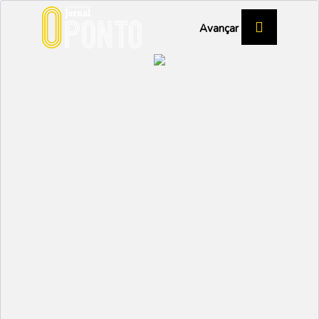
Avançar
Calvão com a pontaria
desafinada
DESPORTO
Partilhar:
EMIDIO
20 FEVEREIRO 2025 |
10:36
A comitiva liderada por Paulo Barros, recebeu no