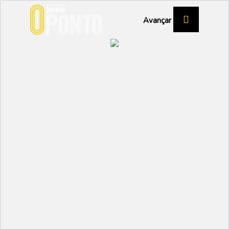
Avançar
BTT
Carlitos traz ouro
nacional
DESPORTO
Partilhar:
EMIDIO
05 JUNHO 2024 | 09:57
O último domingo do mês de maio foi pintado a