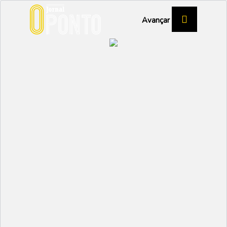
Avançar
NATAÇÃO
Gustavo Ribeiro ganha
bronze nos Nacionais
DESPORTO
Partilhar:
NUNO MARGARIDO
23 DEZEMBRO 2022 |
13:41