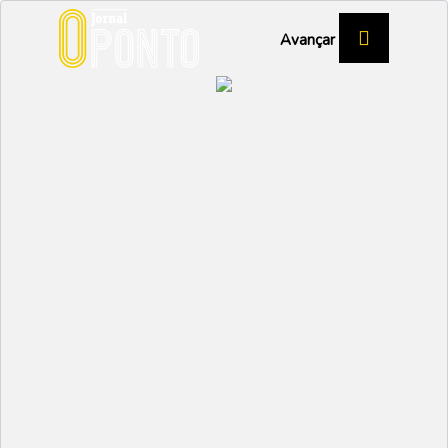
Avançar
Juve cai nas meias-
finais da Taça
DESPORTO
Partilhar:
EMIDIO
04 JUNHO 2025 | 15:56
A equipa da JuveForce deslocou-se, no passado
domingo, dia 1 de junho, a Ovar, para enfrentar o