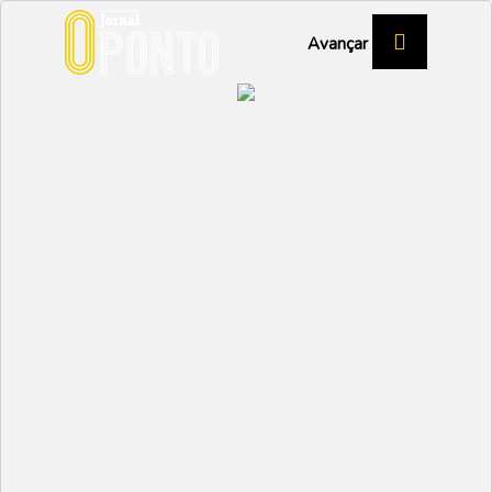
Avançar
TRAIL TRILHOS DE SÃO MARTINHO
Mais de 300 atletas
descobrem
caminhos
DESPORTO
Partilhar:
EMIDIO
19 DEZEMBRO 2024 |
10:53