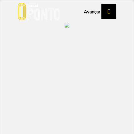
Avançar
CASD SANTA CATARINA
Mais do que resultados:
a alegria do desporto
adaptado
DESPORTO
Partilhar:
EMIDIO
22 MAIO 2025 | 16:21