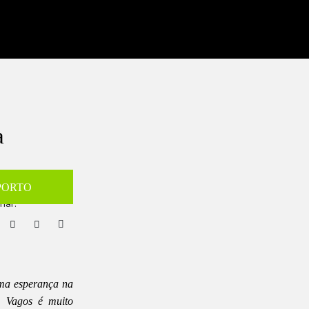
a
PORTO
lhar:
ima esperança na
 Vagos é muito