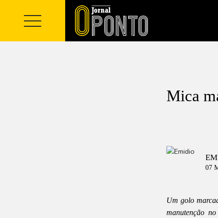
Mica ma
EM
07 M
Um golo marcado
manutenção no