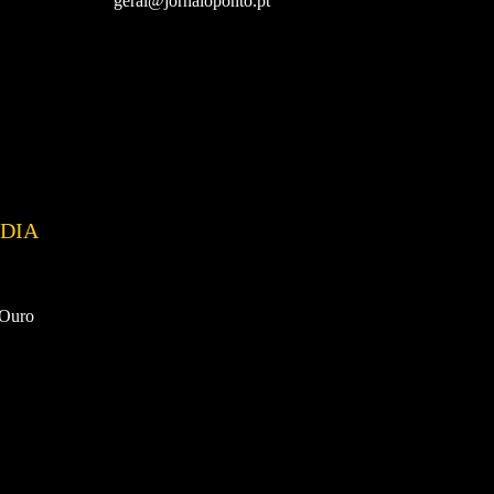
geral@jornaloponto.pt
DIA
 Ouro