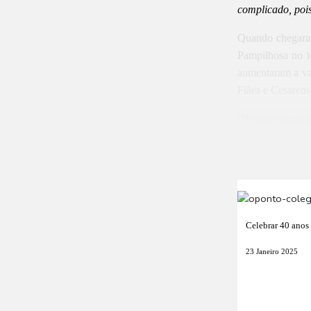
complicado, pois
Quando chegaram
Pampilhosa no t
aumentaram a va
Fiães e Cesarens
[Notícia complet
Celebrar 40 anos 
23 Janeiro 2025