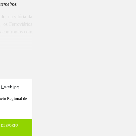
terceiros.
o, na vitória da
 os Ferroviários
s confrontos com
neio Regional de
DESPORTO