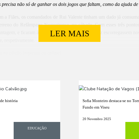
 precisa não só de ganhar os dois jogos que faltam, como da ajuda de 
 a Fiães, os comandados de Rui Valente tinham um dado já consumad
erreno do Relâmpago Nogueirense, no sábado. Com esses três pontos,
LER MAIS
ntagem, e ficaram à espera que Juveforce e Esmoriz escorregassem no
e, respetivamente.
a na edição impressa ou online]
de história
Sofia Monteiro destaca-se no Tor
Fundo em Viseu
20 Novembro 2025
EDUCAÇÃO