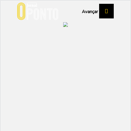
Avançar
SURF
Miriam Julião entre a
Elite
DESPORTO
Partilhar:
EMIDIO
28 JUNHO 2023 | 16:15
Entre os dias 24 e 26 de março, a praia do