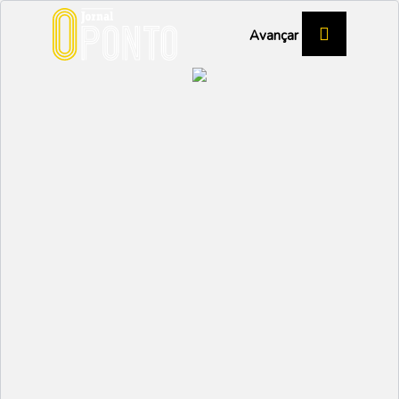
Avançar
Município de Ílhavo
promove “12 Horas a
Contar Milhas!”
DESPORTO
Partilhar:
EMIDIO
07 ABRIL 2025 | 10:10