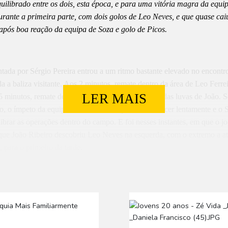
uilibrado entre os dois, esta época, e para uma vitória magra da equi
urante a primeira parte, com dois golos de Leo Neves, e que quase caiu
após boa reação da equipa de Soza e golo de Picos.
tada por Sérgio Pereira entrou a um ritmo bastante elevado no encontr
a a baliza visitante. Aos 2 minutos, remate dentro da área de Leo Ferre
LER MAIS
5 minutos, remate de Fábio para intervenção difícil das luvas de João.
o, o ímpeto da equipa da casa acabou por se esvanecer lentamente e o 
ibrar as operações dentro do campo. E foi nesses instantes, em que o jo
que João Ribeiro descobriu Leo Neves na esquerda, com o extremo a at
, para o primeiro da tarde.