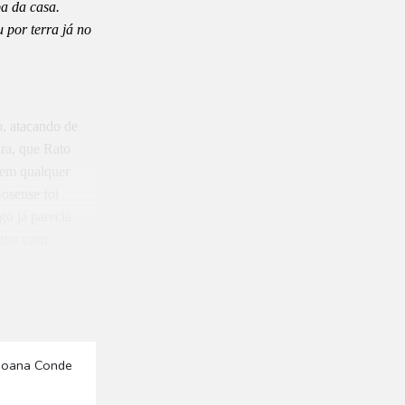
pa da casa.
 por terra já no
o, atacando de
ira, que Rato
 Sem qualquer
Sosense foi
go já parecia
irar com