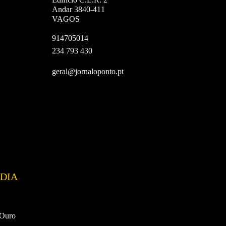
Andar 3840-411
VAGOS
914705014
234 793 430
geral@jornaloponto.pt
DIA
 Ouro