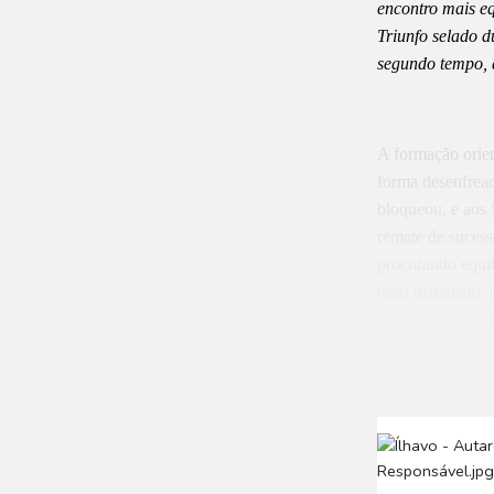
encontro mais eq
Triunfo selado d
segundo tempo, 
A formação orien
forma desenfread
bloqueou, e aos 
remate de sucess
procurando equil
mais disputado, 
sucesso, em arco