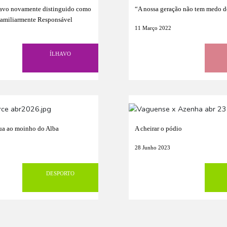
havo novamente distinguido como
“A nossa geração não tem medo de 
Familiarmente Responsável
11 Março 2022
ÍLHAVO
ua ao moinho do Alba
A cheirar o pódio
28 Junho 2023
DESPORTO