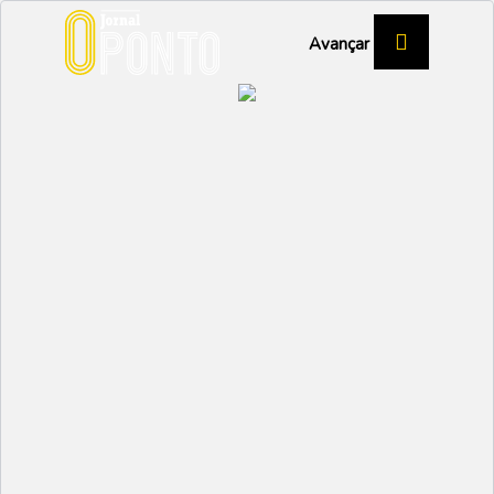
Avançar
Outras tarde virão com
force
DESPORTO
Partilhar:
EMIDIO
10 JANEIRO 2024 | 14:37
A receção ao líder e forte candidato à subida era
difícil e todos o sabiam mas nem por isso a