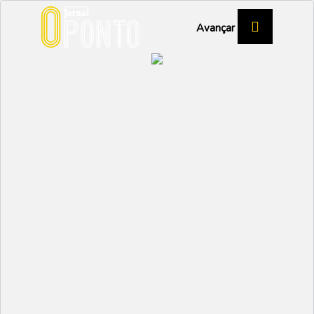
Avançar
Santo André
“presidencial”
DESPORTO
Partilhar:
EMIDIO
23 ABRIL 2026 | 09:56
Partida iniciada com as equipas empatadas
pontualmente a meio da tabela classificativa.