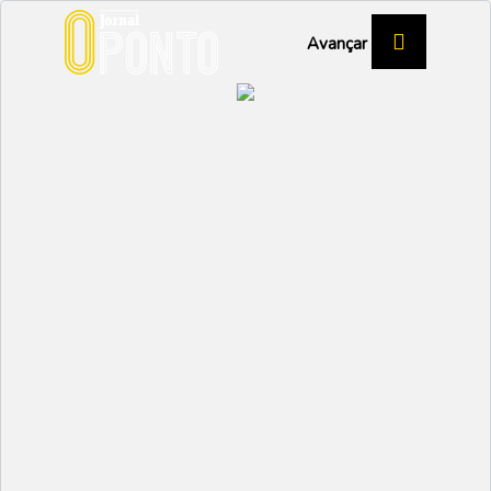
Avançar
DIVISÃO DE HONRA - COIMBRA
Seixo rola invicto na
frente
DESPORTO
Partilhar:
EMIDIO
20 NOVEMBRO 2025 |
09:56