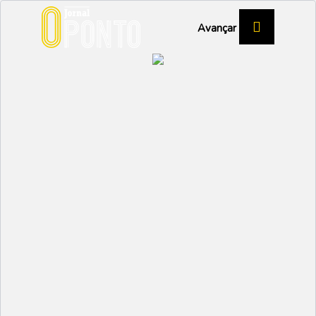
Avançar
Sosense goleia nas
areias da FIDEC
DESPORTO
Partilhar:
EMIDIO
22 MAIO 2025 | 16:17
O Sosense iniciou o jogo determinado em mudar o
rumo do que tinha acontecido nos últimos jogos e