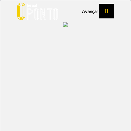
Avançar
GRECAS
Tomás Silva vence
Cross do Exército
DESPORTO
Partilhar:
EMIDIO
20 NOVEMBRO 2025 |
10:12