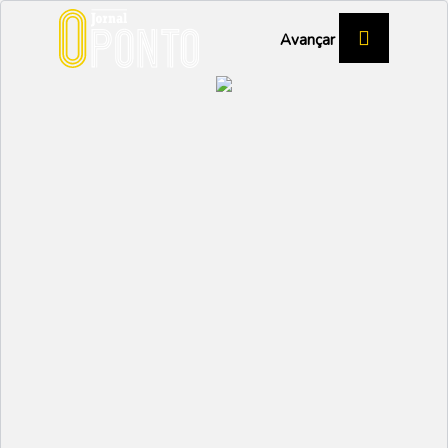
Avançar
Trepanelas vence a
3ª Taça Regional XCO
DESPORTO
Partilhar:
EMIDIO
01 JULHO 2026 | 11:29
A Trepanelas/Prifer venceu a 3ª Taça Regional
XCO, que se realizou em Tábua, por equipas,