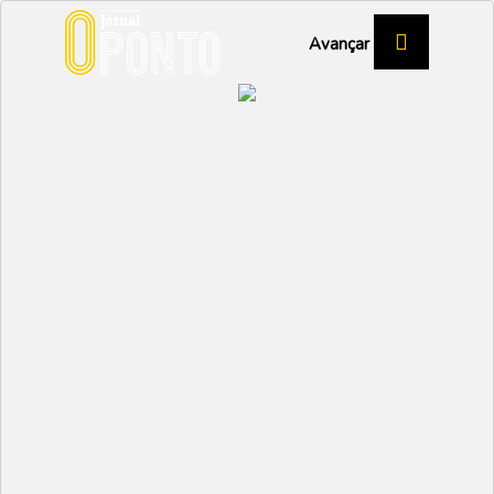
Avançar
GONÇALO CRUZ – TREINADOR
JUVEFORCE
“Vamos ser
competitivos”
DESPORTO
Partilhar:
NUNO MARGARIDO
05 SETEMBRO 2023 |
10:14