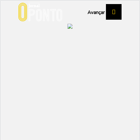
Avançar
ATLETISMO
Veteranos medalhados
ao Ar Livre
DESPORTO
Partilhar:
EMIDIO
19 JULHO 2023 | 17:48
O Estádio Municipal de Vagos acolheu, nos dias 7 e