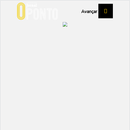
Avançar
MÁRIO ORTIZ - TREINADOR JUVEFORCE
FEMININO
Vontade de ir para
outros patamares
DESPORTO
Partilhar:
NUNO MARGARIDO
28 SETEMBRO 2023 |
09:27