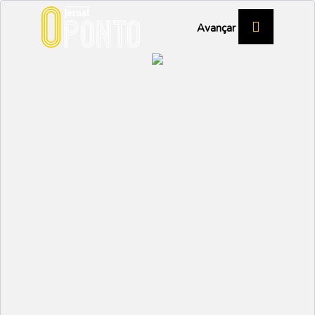
Avançar
Aumento do número de
alunos e movimento de
docentes preocupam
Agrupamento de
Escolas de Vagos
EDUCAÇÃO
Partilhar:
EMIDIO