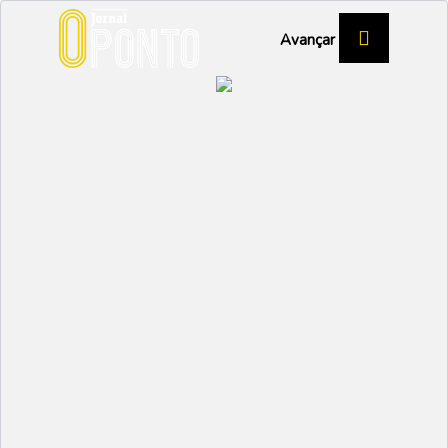
Avançar
ESCOLA DE FORMAÇÃO PROFISSIONAL
EM TURISMO DE AVEIRO
Centro Tecnológico
Especializado colocará
a EFTA “ao nível do
melhor que se faz em
Portugal”
EDUCAÇÃO
Partilhar: