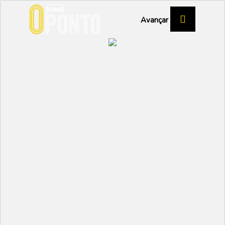
Avançar
PAULO ALVES, DIRETOR DA EPADRV
Centro Tecnológico
Especializado poderá
aumentar oferta
formativa
EDUCAÇÃO
Partilhar:
SANDRA OLIVEIRA
15 SETEMBRO 2022 |