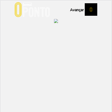
Avançar
Colégio celebra a
Padroeira
EDUCAÇÃO
Partilhar:
EMIDIO
07 FEVEREIRO 2024 |
15:01
No dia 2 de fevereiro, alunos, professores e não