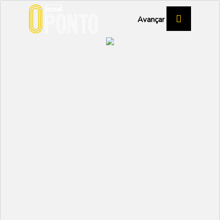
Avançar
OFERTA EDUCATIVA 2026-2027
Colégio de Calvão
aposta em novos cursos,
mas ainda sem garantias
EDUCAÇÃO
Partilhar:
AFONSO RE LAU
02 JUNHO 2026 | 12:39