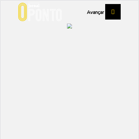
Avançar
EDUCAÇÃO
EFTA, Guiné-Bissau e
S. Tomé e Príncipe de
braços dados
EDUCAÇÃO
Partilhar:
SANDRA OLIVEIRA
10 NOVEMBRO 2022 |
16:15