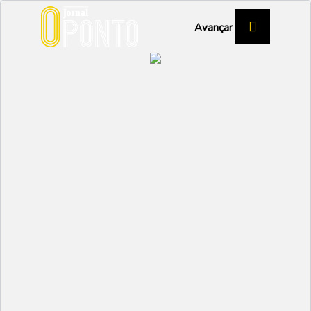
Avançar
RESPONSABILIDADE SOCIAL
Mistolin Group oferece
Bolsas de Mérito a
filhos de colaboradores
EDUCAÇÃO
Partilhar:
SANDRA OLIVEIRA
10 NOVEMBRO 2022 |
18:00