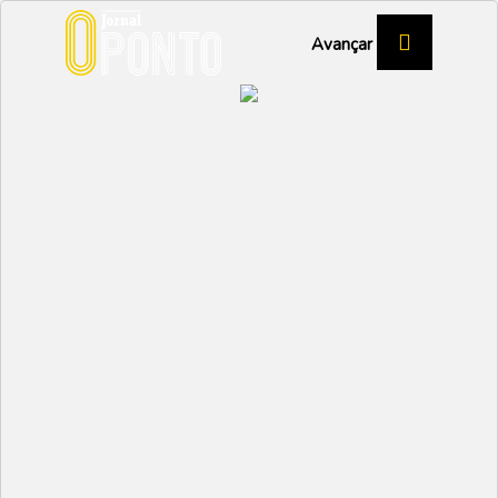
Avançar
COLÉGIO DE CALVÃO
Sala de Estudantes
ganha nova vida
EDUCAÇÃO
Partilhar:
EMIDIO
17 ABRIL 2025 | 09:47
A emblemática sala de estudantes do Colégio de