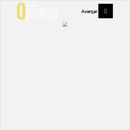
Avançar
Educação
Levar o cão, fumar, ouvir música, ou topless
19 Julho 2023