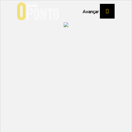
Avançar
Costa Verde e UA juntas
em projeto inovador na
cerâmica
EMPRESAS
Partilhar:
EMIDIO
10 SETEMBRO 2025 |
13:00